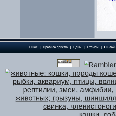
О нас
|
Правила приёма
|
Цены
|
Отзывы
|
Он-лай
кошки
,
соб